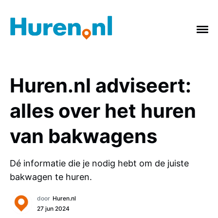
Huren.nl adviseert:
ONDERWERPEN
alles over het huren
Vakantie
Verbouwing
Afvalcontainer
van bakwagens
Feestje
Tuin
Badkamer
Keuken
gras
Verhuizing
Slopen
Dé informatie die je nodig hebt om de juiste
bakwagen te huren.
door
Huren.nl
27 jun 2024