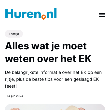
Feestje
Alles wat je moet
ONDERWERPEN
weten over het EK
Vakantie
Verbouwing
Afvalcontainer
Feestje
Tuin
Badkamer
Keuken
De belangrijkste informatie over het EK op een
rijtje, plus de beste tips voor een geslaagd EK
gras
Verhuizing
Slopen
feest!
14 jun 2024