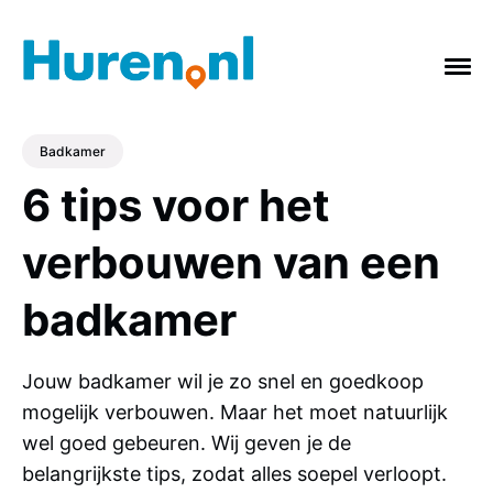
Badkamer
6 tips voor het
ONDERWERPEN
verbouwen van een
Vakantie
Verbouwing
Afvalcontainer
badkamer
Feestje
Tuin
Badkamer
Keuken
gras
Verhuizing
Slopen
Jouw badkamer wil je zo snel en goedkoop
mogelijk verbouwen. Maar het moet natuurlijk
wel goed gebeuren. Wij geven je de
belangrijkste tips, zodat alles soepel verloopt.