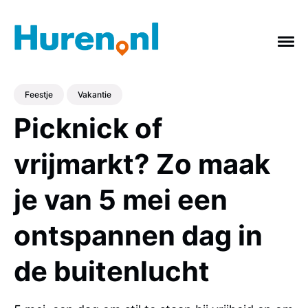
Feestje
Vakantie
Picknick of
ONDERWERPEN
vrijmarkt? Zo maak
Vakantie
Verbouwing
Afvalcontainer
je van 5 mei een
Feestje
Tuin
Badkamer
Keuken
gras
Verhuizing
Slopen
ontspannen dag in
de buitenlucht