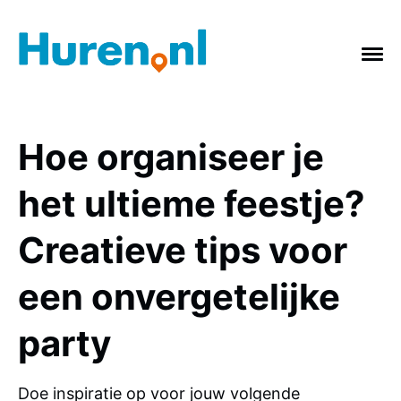
Hoe organiseer je
ONDERWERPEN
het ultieme feestje?
Vakantie
Verbouwing
Afvalcontainer
Creatieve tips voor
Feestje
Tuin
Badkamer
Keuken
een onvergetelijke
gras
Verhuizing
Slopen
party
Doe inspiratie op voor jouw volgende