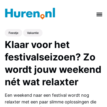
Feestje
Vakantie
Klaar voor het
ONDERWERPEN
festivalseizoen? Zo
Vakantie
Verbouwing
Afvalcontainer
wordt jouw weekend
Feestje
Tuin
Badkamer
Keuken
gras
Verhuizing
Slopen
nét wat relaxter
Een weekend naar een festival wordt nog
relaxter met een paar slimme oplossingen die