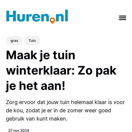
gras
Tuin
Maak je tuin
ONDERWERPEN
winterklaar: Zo pak
Vakantie
Verbouwing
Afvalcontainer
je het aan!
Feestje
Tuin
Badkamer
Keuken
gras
Verhuizing
Slopen
Zorg ervoor dat jouw tuin helemaal klaar is voor
de kou, zodat je er in de zomer weer goed
gebruik van kunt maken.
27 nov 2024