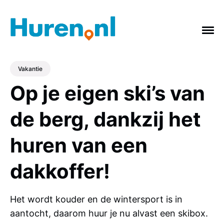
Vakantie
Op je eigen ski’s van
ONDERWERPEN
de berg, dankzij het
Vakantie
Verbouwing
Afvalcontainer
huren van een
Feestje
Tuin
Badkamer
Keuken
gras
Verhuizing
Slopen
dakkoffer!
Het wordt kouder en de wintersport is in
aantocht, daarom huur je nu alvast een skibox.